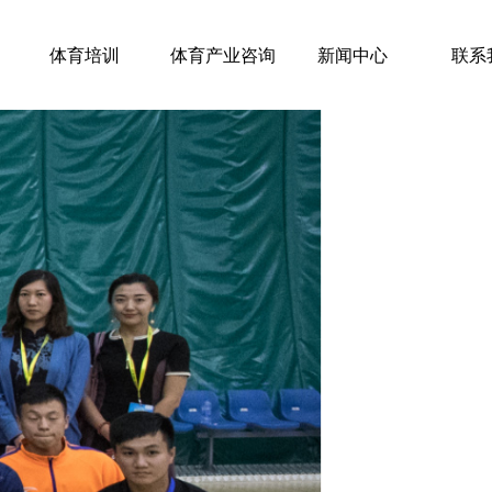
体育培训
体育产业咨询
新闻中心
联系