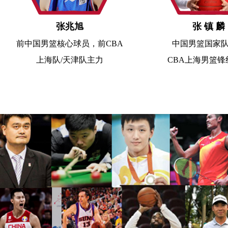
张兆旭
张 镇 麟
前
中国男篮核心球员，前CBA
中国男篮国家
上海队/天津队主力
CBA上海男篮锋