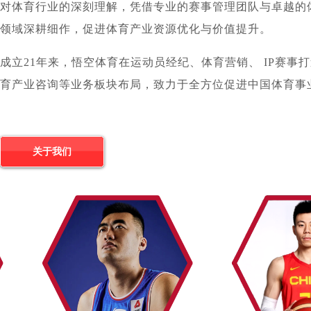
对体育行业的深刻理解，凭借专业的赛事管理团队与卓越的
领域深耕细作，促进体育产业资源优化与价值提升。
成立21年来，悟空体育在运动员经纪、体育营销、 IP赛事
育产业咨询等业务板块布局，致力于全方位促进中国体育事
关于我们