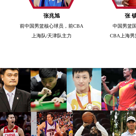
张兆旭
张 镇 麟
前
中国男篮核心球员，前CBA
中国男篮国家
上海队/天津队主力
CBA上海男篮锋