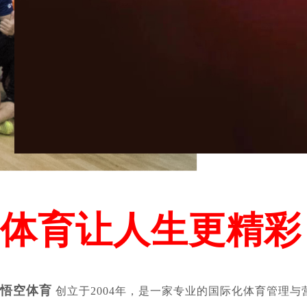
体育让人生更精彩
悟空体育
创立于2004年，是一家专业的国际化体育管理与