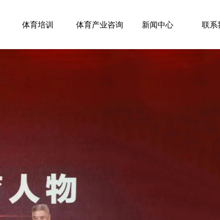
体育培训
体育产业咨询
新闻中心
联系