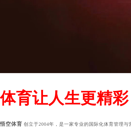
体育让人生更精彩
悟空体育
创立于2004年，是一家专业的国际化体育管理与