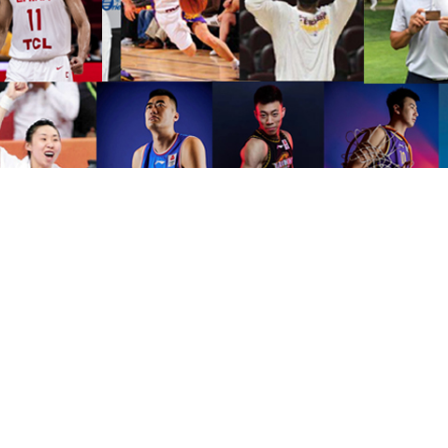
赛事运营
悟空体育组织各种赛事运营，
协助创办、策划并成功推
及大学参加。
赢得广泛的社会赞誉和影响力，拓展中国