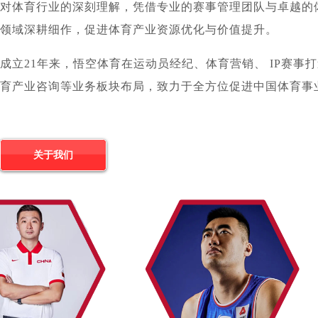
对体育行业的深刻理解，凭借专业的赛事管理团队与卓越的
领域深耕细作，促进体育产业资源优化与价值提升。
成立21年来，悟空体育在运动员经纪、体育营销、 IP赛事
育产业咨询等业务板块布局，致力于全方位促进中国体育事
关于我们