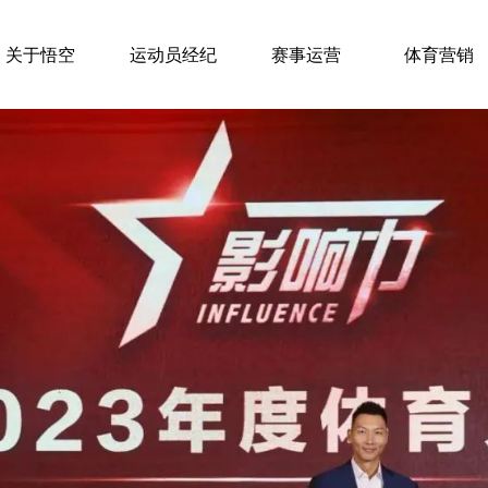
关于悟空
运动员经纪
赛事运营
体育营销