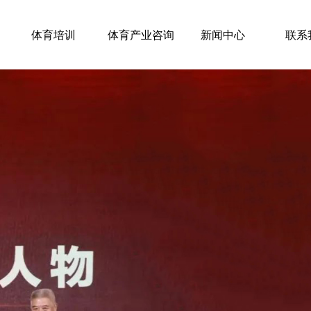
体育培训
体育产业咨询
新闻中心
联系