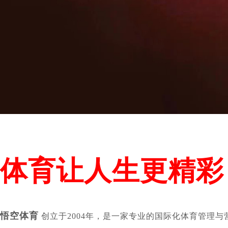
体育让人生更精彩
悟空体育
创立于2004年，是一家专业的国际化体育管理与