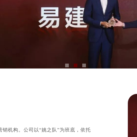
营销机构。公司以“姚之队”为班底，依托