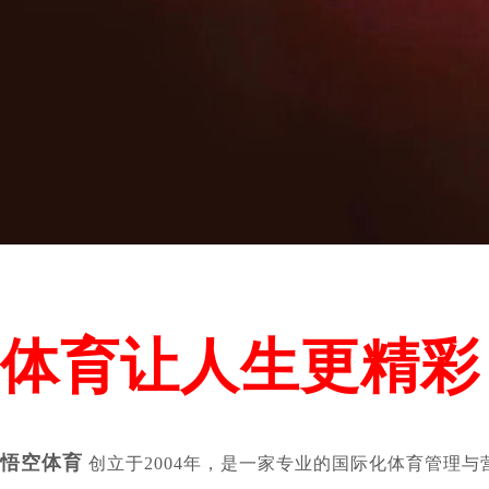
体育让人生更精彩
悟空体育
创立于2004年，是一家专业的国际化体育管理与