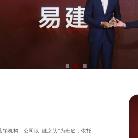
营销机构。公司以“姚之队”为班底，依托